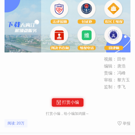
视频：
田华
编辑：
唐浩
责编：
冯峰
审核：
黎方玉
监制：
李飞
打赏小编
打赏小编，给小编加鸡腿～
举报
阅读: 20万