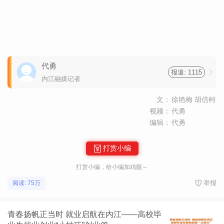
代勇
报道: 1115
内江融媒记者
文：
徐艳梅 胡信柯
视频：
代勇
编辑：
代勇
打赏小编
打赏小编，给小编加鸡腿～
举报
阅读: 75万
青春扬帆正当时 就业启航在内江——高校毕