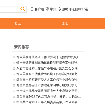
客户端
举报
跟帖评论自律承诺
县区
理论
新闻推荐
邹自景在开展巡河工作时强调 扛起治水管水政治责任 持续改善内江水环境质量
邹自景调研建制镇场镇建设管理提升工作时强调 实施场镇提升行动 切实在“管理”上下功夫 不断改善和提升居民生产生活环境
八届市委巡察工作领导小组召开第九次会议 邹自景主持会议并讲话
邹自景在全市优化营商环境工作领导小组第七次全体会议上强调 优服务降成本 锻长板补短板 进一步提升经营主体满意度获得感 李丹主持 戴震 康俊出席
邹自景主持召开市委人才工作领导小组会议强调 以人才之兴推动新时代内江振兴崛起 李丹出席
邹自景主持召开市委理论学习中心组党纪学习教育专题学习会强调 深入学习贯彻习近平总书记重要论述 把学习教育成效转化为推动内江发展的强大动力 李丹 康俊参加
全市统一战线专题协商暨党外人士座谈会召开 征求对市委八届八次全会文件及推动内江产业结构提质升级的意见建议 邹自景主持并讲话 李丹 康俊出席
邹自景在2024年内江市总河长、林长、田长暨耕地保护工作领导小组第一次全体会议上强调 抓严抓实河湖长制林长制田长制各项工作 加快建设美丽内江 坚决守牢耕地保护红线 李丹主持 康俊出席
中国共产党内江市第八届委员会第八次全体会议决议