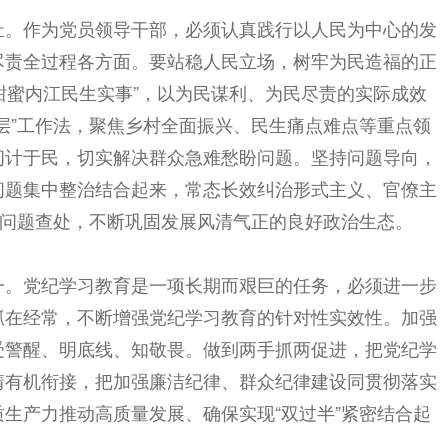
祉。作为党员领导干部，必须认真践行以人民为中心的发
尽责全过程各方面。要站稳人民立场，树牢为民造福的正
件甜蜜内江民生实事”，以为民谋利、为民尽责的实际成效
层”工作法，聚焦乡村全面振兴、民生痛点难点等重点领
问计于民，切实解决群众急难愁盼问题。坚持问题导向，
问题集中整治结合起来，常态长效纠治形式主义、官僚主
法问题查处，不断巩固发展风清气正的良好政治生态。
一。党纪学习教育是一项长期而艰巨的任务，必须进一步
抓在经常，不断增强党纪学习教育的针对性实效性。加强
受警醒、明底线、知敬畏。做到两手抓两促进，把党纪学
情有机衔接，把加强廉洁纪律、群众纪律建设同贯彻落实
生产力推动高质量发展、确保实现“双过半”紧密结合起
。